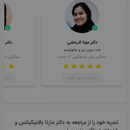
دکتر مونا آذرخشی
دکتر مح
غدد درون ریز و متابولیسم
ن
میانگین زمان پاسخگویی
12
ساعت
میانگین زمان
دریافت مشاوره آنلاین
دریافت 
تجربه خود را از مراجعه به دکتر مارتا بالابیکیانس و