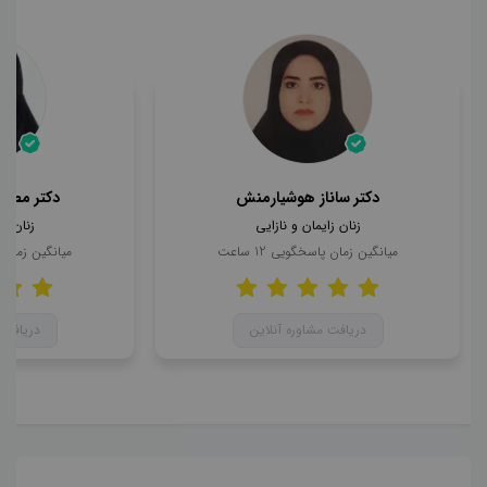
دکتر ساناز هوشیارمنش
دکتر مطهر
زنان زایمان و نازایی
زنان زا
میانگین زمان پاسخگویی
12
ساعت
میانگین زمان
دریافت مشاوره آنلاین
دریافت 