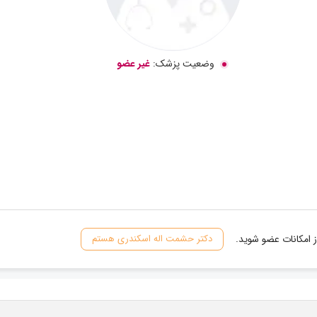
وضعیت پزشک:
غیر عضو
 امکانات عضو شوید.
دکتر حشمت اله اسکندری هستم