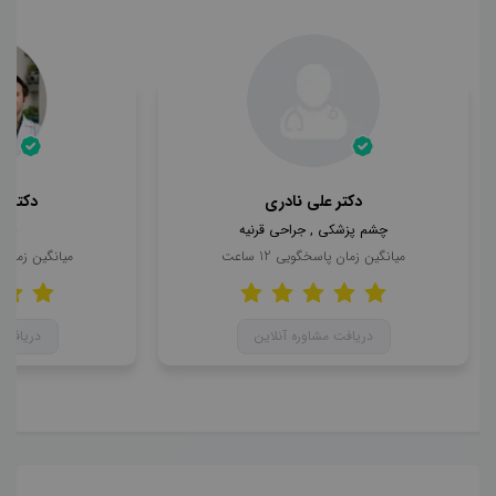
دکتر علی نادری
دکتر 
چشم پزشکی , جراحی قرنیه
چشم
میانگین زمان پاسخگویی
12
ساعت
میانگین زمان
دریافت مشاوره آنلاین
دریافت 