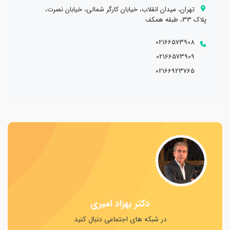
تهران، میدان انقلاب، خیابان کارگر شمالی، خیابان نصرت،
پلاک 33، طبقه همکف
02166573908
02166573909
02166923765
بیماری‌های تب دار طولانی، تب با علت مامشخص (FUO)
دکتر بهزاد امیری
در شبکه های اجتماعی دنبال کنید