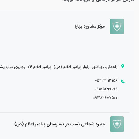
مرکز مشاوره بهارا
زاهدان، زیباشهر، بلوار پیامبر اعظم (ص)، پیامبر اعظم 24، روبروی درب پشتی دانشگاه آزاد اسلامی، مرکز مشاوره بهارا (شنبه تا چهارشنبه، از ساعت 14 الی 20)
05434113156
09155499099
09382657500
منیره شجاعی نسب در بیمارستان پیامبر اعظم (ص)