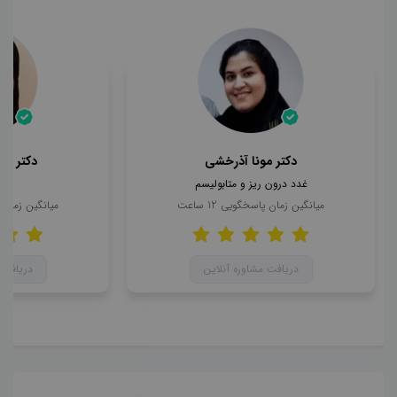
دکتر مونا آذرخشی
دکتر مح
غدد درون ریز و متابولیسم
ن
میانگین زمان پاسخگویی
12
ساعت
میانگین زمان
دریافت مشاوره آنلاین
دریافت 