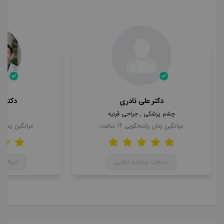
دکتر علی نادری
دکتر 
چشم پزشکی , جراحی قرنیه
چشم
میانگین زمان پاسخگویی
12
ساعت
میانگین زمان
دریافت مشاوره آنلاین
دریافت 