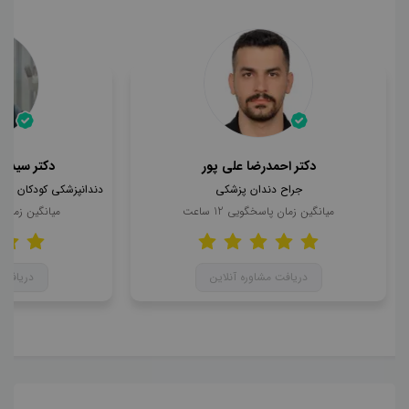
دکتر احمدرضا علی پور
دکتر سید ا
جراح دندان پزشکی
میانگین زمان پاسخگویی
12
ساعت
میانگین زمان
دریافت مشاوره آنلاین
دریافت 