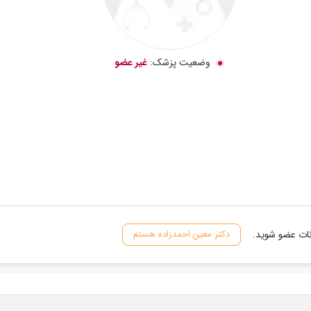
وضعیت پزشک:
غیر عضو
نات عضو شوید.
دکتر معین احمدزاده هستم