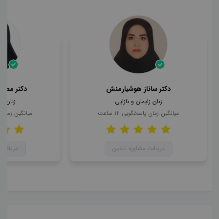
دکتر ساناز هوشیارمنش
دکتر مطهر
زنان زایمان و نازایی
زنان زا
میانگین زمان پاسخگویی
12
ساعت
میانگین زمان
دریافت مشاوره آنلاین
دریافت 