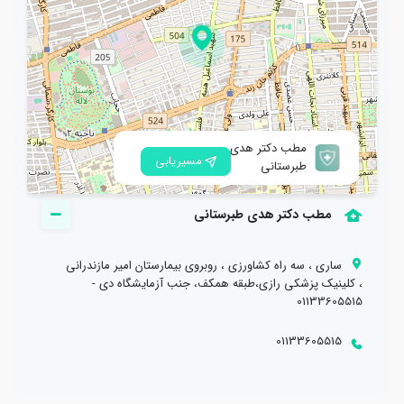
مطب دکتر هدی
مسیریابی
طبرستانی
مطب دکتر هدی طبرستانی
ساری ، سه راه کشاورزی ، روبروی بیمارستان امیر مازندرانی
، کلینیک پزشکی رازی،طبقه همکف، جنب آزمایشگاه دی -
01133605515
01133605515