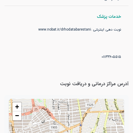
خدمات پزشک
01133605515
آدرس مراکز درمانی و دریافت نوبت
+
−