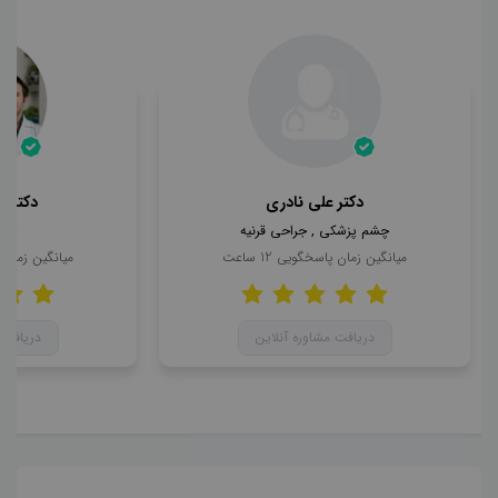
دکتر علی نادری
دکتر 
چشم پزشکی , جراحی قرنیه
چشم
میانگین زمان پاسخگویی
12
ساعت
میانگین زمان
دریافت مشاوره آنلاین
دریافت 