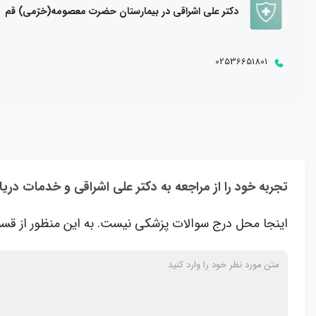
دکتر علی اشراقی در بیمارستان حضرت معصومه(خرّمی) قم
02536651801
تجربه خود را از مراجعه به دکتر علی اشراقی و خدمات دریا
اینجا محل درج سوالات پزشکی نیست. به این منظور از قسم