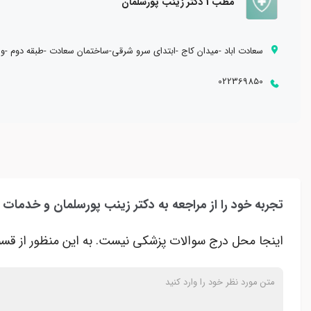
مطب 1 دکتر زينب پورسلمان
سعادت اباد -ميدان كاج -ابتداي سرو شرقي-ساختمان سعادت -طبقه دوم -واحد 
022369850
تجربه خود را از مراجعه به دکتر زینب پورسلمان و خدمات 
اینجا محل درج سوالات پزشکی نیست. به این منظور از قسم