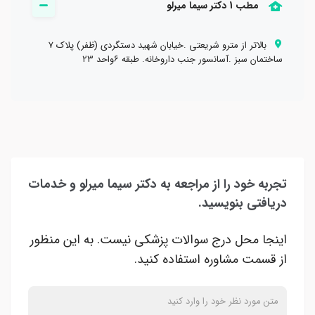
مطب 1 دکتر سیما میرلو
بالاتر از مترو شریعتی .خیابان شهید دستگردی (ظفر) پلاک ۷
ساختمان سبز .آسانسور جنب داروخانه. طبقه ۶واحد ۲۳
اجرای آزمونهای روانشناختی در حوزه شخصیت .هوش.و...
تجربه خود را از مراجعه به دکتر سیما میرلو و خدمات
دریافتی بنویسید.
اینجا محل درج سوالات پزشکی نیست. به این منظور
از قسمت مشاوره استفاده کنید.