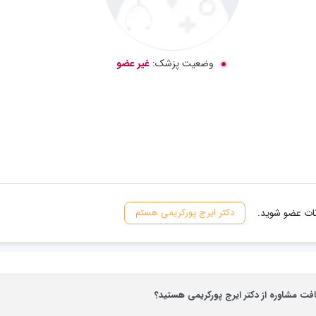
وضعیت پزشک:
غیر عضو
نات عضو شوید.
دکتر ایرج پورکریمی هستم
افت مشاوره از دکتر ایرج پورکریمی هستید؟