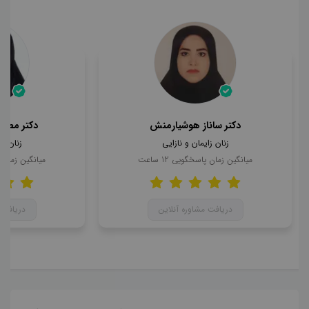
دکتر ساناز هوشیارمنش
دکتر مطهر
زنان زایمان و نازایی
زنان زا
میانگین زمان پاسخگویی
12
ساعت
میانگین زمان
دریافت مشاوره آنلاین
دریافت 