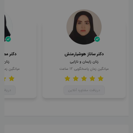
دکتر ساناز هوشیارمنش
دکتر مطهر
زنان زایمان و نازایی
زنان زا
میانگین زمان پاسخگویی
12
ساعت
میانگین زمان
دریافت مشاوره آنلاین
دریافت 