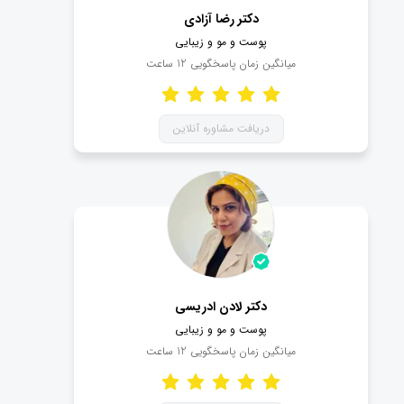
دارد؟
دکتر رضا آزادی
پوست و مو و زیبایی
اگر پزشک خاصی مدنظر ندارید و می خواهید یک دکتر
میانگین زمان پاسخگویی
12
ساعت
پوست و مو و زیبایی خوب برای فرآیند درمانی خود انتخاب
کنید، می توانید از چند مورد کمک بگیرید :
دریافت مشاوره آنلاین
- امتیاز دکتر در صفحه پروفایل
- نظرات سایر بیماران
- سوابق علمی-پژوهشی پزشک
- رزومه و مدت سابقه کار
به کمک این موارد می توانید یک دکتر پوست و مو خوب
جهت ویزیت شدن، پیدا کنید.
دریافت نوبت اینترنتی از بهترین دکتر
دکتر لادن ادریسی
پوست و مو
پوست و مو و زیبایی
میانگین زمان پاسخگویی
12
ساعت
جهت دریافت نوبت دکتر متخصص پوست و مو و زیبایی،