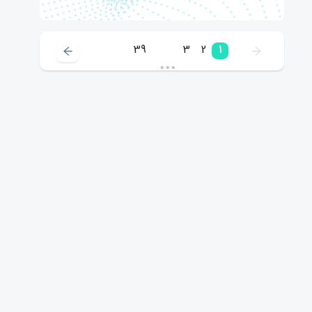
39
3
2
1
•••