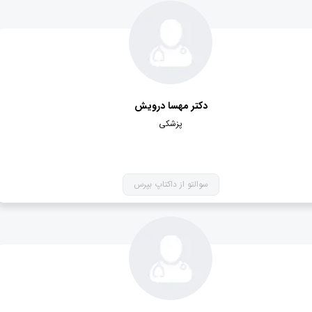
دکتر مهسا درویش
پزشکی
سوالتو از داکتاپ بپرس