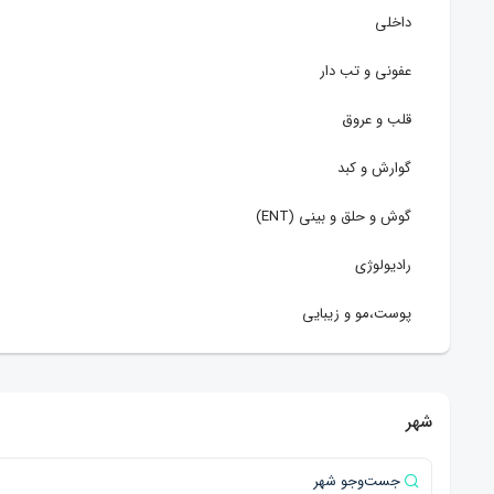
داخلی
عفونی و تب دار
قلب و عروق
گوارش و کبد
گوش و حلق و بینی (ENT)
رادیولوژی
پوست،مو و زیبایی
طب سنتی
چشم پزشکی
شهر
آسیب شناسی (پاتولوژی)