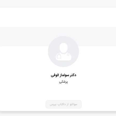
دکتر سولماز الوفی
پزشکی
سوالتو از داکتاپ بپرس