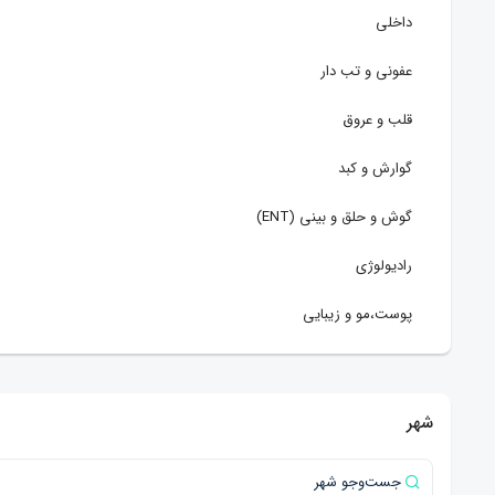
داخلی
عفونی و تب دار
قلب و عروق
گوارش و کبد
گوش و حلق و بینی (ENT)
رادیولوژی
پوست،مو و زیبایی
طب سنتی
چشم پزشکی
شهر
آسیب شناسی (پاتولوژی)