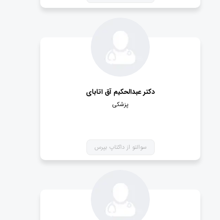
دکتر عبدالحکیم آق اتابای
پزشکی
سوالتو از داکتاپ بپرس