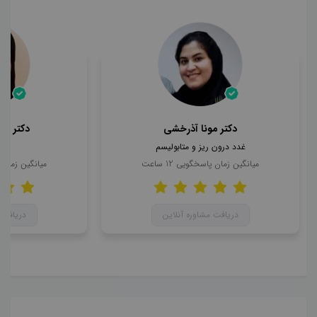
دکتر مونا آذرخشی
دکتر مح
غدد درون ریز و متابولیسم
ن
میانگین زمان پاسخگویی
12
ساعت
میانگین زمان
دریافت مشاوره آنلاین
دریافت 