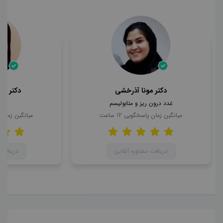
دکتر مونا آذرخشی
دکتر مح
غدد درون ریز و متابولیسم
ن
میانگین زمان پاسخگویی
12
ساعت
میانگین زمان
دریافت مشاوره آنلاین
دریافت 