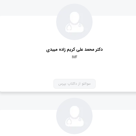
دکتر محمد علی کریم زاده میبدی
IVF
سوالتو از داکتاپ بپرس