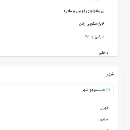
پریناتولوژی (جنین و مادر)
لاپارسکوپی زنان
نازایی و IVF
داخلی
عفونی و تب دار
شهر
قلب و عروق
گوارش و کبد
پزشکی
تهران
گوش و حلق و بینی (ENT)
مشهد
رادیولوژی