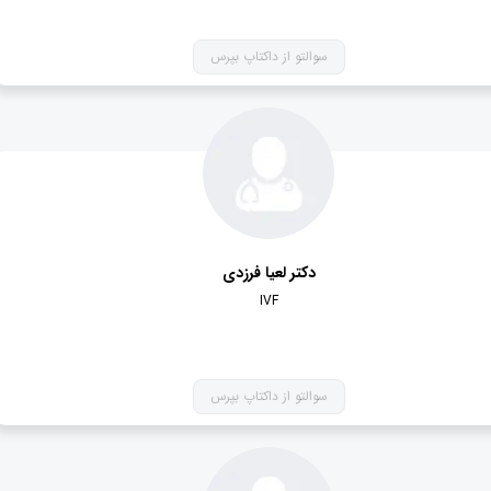
سوالتو از داکتاپ بپرس
دکتر لعیا فرزدی
IVF
سوالتو از داکتاپ بپرس