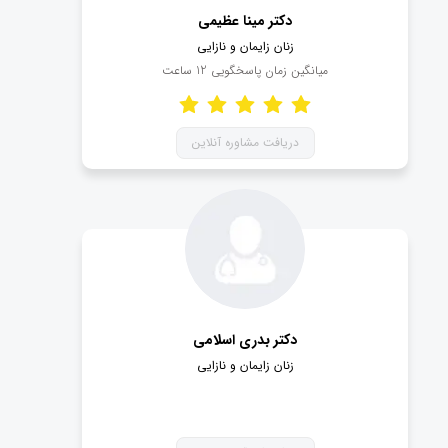
مهمترین این بیماری‌ها می‌توان به کیست و پیچ‌خوردگی
دکتر مینا عظیمی
تخمدان و اختلالات هورمونی اشاره کرد که باید به سرعت
زنان زایمان و نازایی
شناسایی و درمان شوند.
میانگین زمان پاسخگویی
12
ساعت
همچنین در نظر داشته باشید مسائل مربوط به باروری از
جمله زایمان طبیعی و سزارین، حاملگی خارج از رحم و جدا
شدن جفت در حوزه تخصص این پزشکان قرار می‌گیرد و به
دریافت مشاوره آنلاین
دلیل بالا بودن خطر بعضی از این بیماری‌های، مراجعه به یک
فوق تخصص زنان و زایمان خوب الزامی است.
دکتر زنان و زایمان خوب چه ویژگی هایی
دارد؟
دکتر بدری اسلامی
اگر پزشک خاصی مدنظر ندارید و می خواهید یک دکتر زنان
زنان زایمان و نازایی
و زایمان خوب برای فرآیند درمانی خود انتخاب کنید، می
توانید از چند مورد کمک بگیرید :
- امتیاز دکتر در صفحه پروفایل
- نظرات سایر بیماران