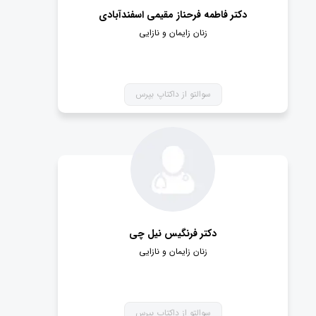
مهمترین این بیماری‌ها می‌توان به کیست و پیچ‌خوردگی
دکتر فاطمه فرحناز مقیمی اسفندآبادی
تخمدان و اختلالات هورمونی اشاره کرد که باید به سرعت
زنان زایمان و نازایی
شناسایی و درمان شوند.
همچنین در نظر داشته باشید مسائل مربوط به باروری از
جمله زایمان طبیعی و سزارین، حاملگی خارج از رحم و جدا
سوالتو از داکتاپ بپرس
شدن جفت در حوزه تخصص این پزشکان قرار می‌گیرد و به
دلیل بالا بودن خطر بعضی از این بیماری‌های، مراجعه به یک
فوق تخصص زنان و زایمان خوب الزامی است.
دکتر زنان و زایمان خوب چه ویژگی هایی
دارد؟
دکتر فرنگیس نیل چی
اگر پزشک خاصی مدنظر ندارید و می خواهید یک دکتر زنان
زنان زایمان و نازایی
و زایمان خوب برای فرآیند درمانی خود انتخاب کنید، می
توانید از چند مورد کمک بگیرید :
- امتیاز دکتر در صفحه پروفایل
سوالتو از داکتاپ بپرس
- نظرات سایر بیماران