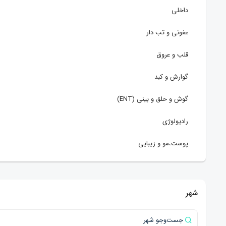
داخلی
عفونی و تب دار
قلب و عروق
گوارش و کبد
گوش و حلق و بینی (ENT)
رادیولوژی
پوست،مو و زیبایی
طب سنتی
چشم پزشکی
شهر
آسیب شناسی (پاتولوژی)