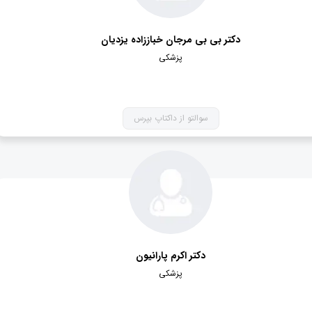
دکتر بی بی مرجان خباززاده یزدیان
پزشکی
سوالتو از داکتاپ بپرس
دکتر اکرم پارانیون
پزشکی