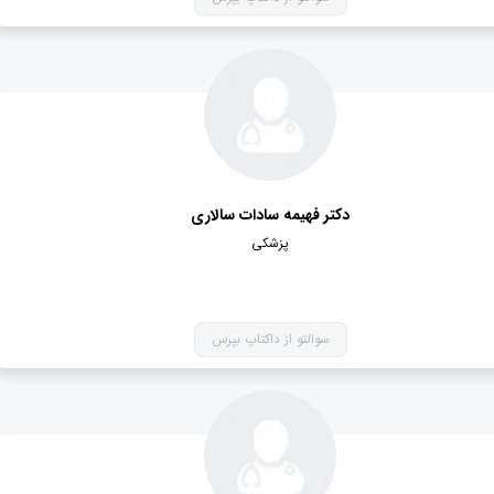
دکتر فهيمه سادات سالاري
پزشکی
سوالتو از داکتاپ بپرس