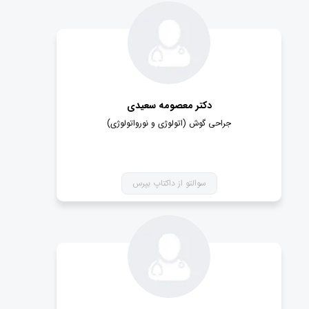
دکتر معصومه سعیدی
جراحی گوش (اتولوژی و نورواتولوژی)
سوالتو از داکتاپ بپرس