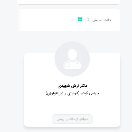
حالت نمایش
دکتر آرش شهیدی
جراحی گوش (اتولوژی و نورواتولوژی)
سوالتو از داکتاپ بپرس