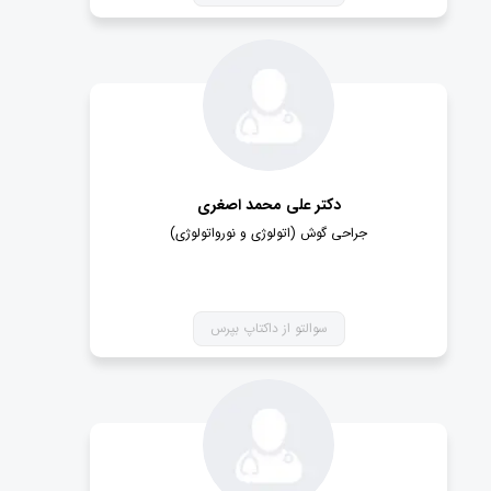
دکتر علی محمد اصغری
جراحی گوش (اتولوژی و نورواتولوژی)
سوالتو از داکتاپ بپرس