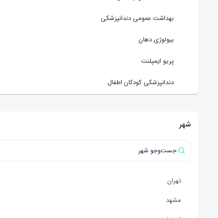
بهداشت عمومی دندانپزشکی
بیولوژی دهان
پریو ایمپلنت
دندانپزشکی کودکان اطفال
دندانپزشکی ترمیمی
شهر
مواددندانی
پروتزهای دندانی
جراح دندان پزشکی
تهران
داخلی
مشهد
عفونی و تب دار