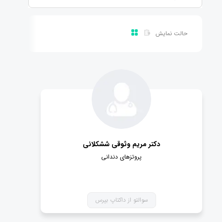
حالت نمایش
دکتر مریم وثوقی ششکلانی
پروتزهای دندانی
سوالتو از داکتاپ بپرس