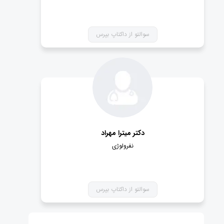
سوالتو از داکتاپ بپرس
دکتر میترا مهراد
نفرولوژی
سوالتو از داکتاپ بپرس