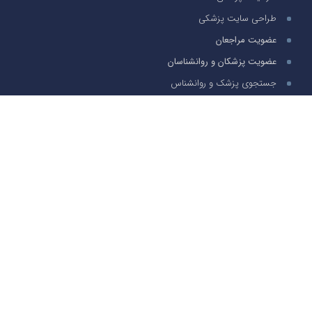
طراحی سایت پزشکی
عضویت مراجعان
عضویت پزشکان و روانشناسان
جستجوی پزشک و روانشناس
پرسش و پاسخ
سوالات متدوال
تماس با ما
تخصص های پر بازدید
زنان و زایمان
قلب و عروق
پوست ، مو و زیبایی
مغز و اعصاب
روانشناسی