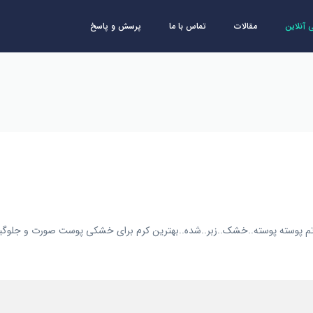
آنلاین
مقالات
تماس با ما
پرسش و پاسخ
 پوسته پوسته..خشک..زبر..شده..بهترین کرم برای خشکی پوست صورت و جلوگیری