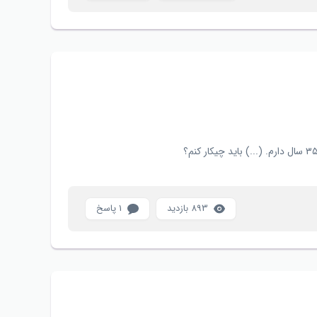
893 بازدید
1 پاسخ