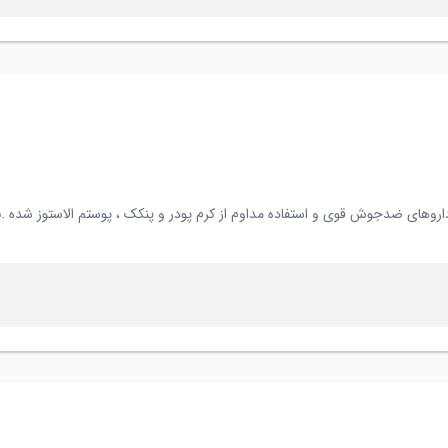
ش قوی و استفاده مداوم از کرم پودر و پنکک ، پوستم الاستوز شده .۳۵ سال دارم. (...) باید چیکار کنم؟