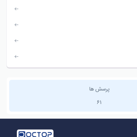
پرسش ها
61