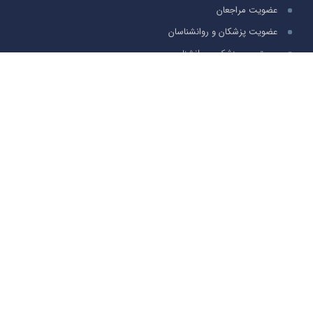
عضویت مراجعان
عضویت پزشکان و روانشناسان
جستجوی پزشک و روانشناس
پرسش و پاسخ
سوالات متدوال
تماس با ما
تخصص های پر بازدید
زنان و زایمان
قلب و عروق
پوست ، مو و زیبایی
مغز و اعصاب
روانشناسی
شبکه های اجتماعی